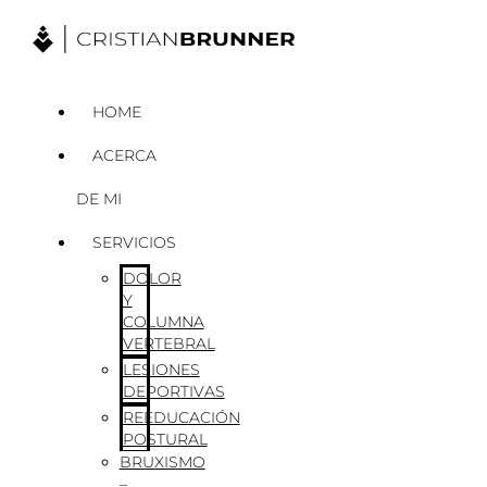
Ir
al
contenido
HOME
ACERCA
DE MI
SERVICIOS
DOLOR
Y
COLUMNA
VERTEBRAL
LESIONES
DEPORTIVAS
REEDUCACIÓN
POSTURAL
BRUXISMO
–