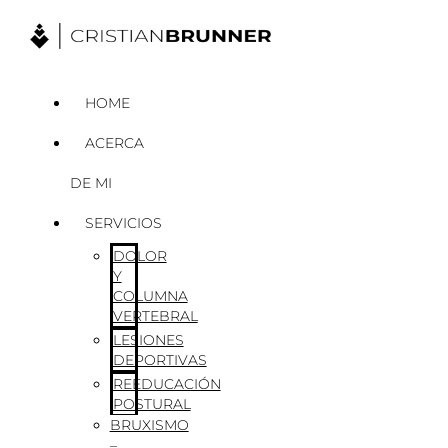
Ir
al
contenido
HOME
ACERCA
DE MI
SERVICIOS
DOLOR
Y
COLUMNA
VERTEBRAL
LESIONES
DEPORTIVAS
REEDUCACIÓN
POSTURAL
BRUXISMO
–