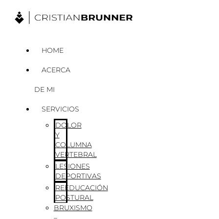
Ir
al
contenido
HOME
ACERCA
DE MI
SERVICIOS
DOLOR
Y
COLUMNA
VERTEBRAL
LESIONES
DEPORTIVAS
REEDUCACIÓN
POSTURAL
BRUXISMO
–