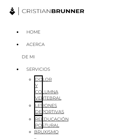
Ir
al
contenido
HOME
ACERCA
DE MI
SERVICIOS
DOLOR
Y
COLUMNA
VERTEBRAL
LESIONES
DEPORTIVAS
REEDUCACIÓN
POSTURAL
BRUXISMO
–