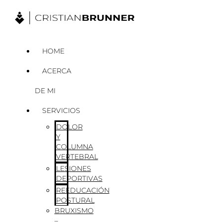
Ir
al
contenido
HOME
ACERCA
DE MI
SERVICIOS
DOLOR
Y
COLUMNA
VERTEBRAL
LESIONES
DEPORTIVAS
REEDUCACIÓN
POSTURAL
BRUXISMO
–