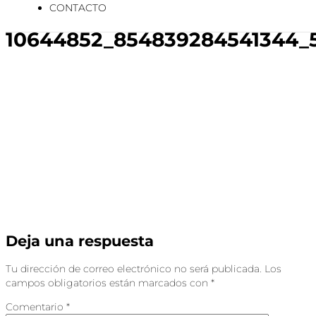
CONTACTO
10644852_854839284541344_5
Deja una respuesta
Tu dirección de correo electrónico no será publicada.
Los
campos obligatorios están marcados con
*
Comentario
*