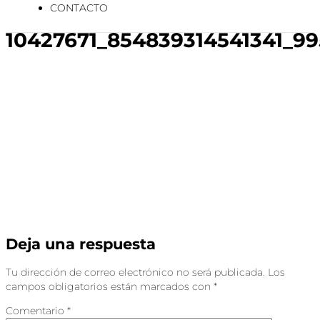
CONTACTO
10427671_854839314541341_9
Deja una respuesta
Tu dirección de correo electrónico no será publicada.
Los
campos obligatorios están marcados con
*
Comentario
*