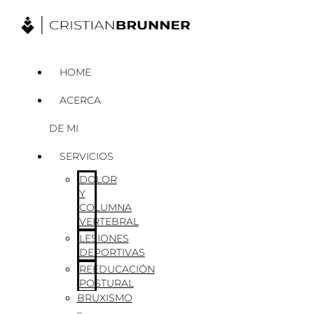
Ir
al
contenido
HOME
ACERCA
DE MI
SERVICIOS
DOLOR
Y
COLUMNA
VERTEBRAL
LESIONES
DEPORTIVAS
REEDUCACIÓN
POSTURAL
BRUXISMO
–