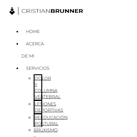
Ir
al
contenido
HOME
ACERCA
DE MI
SERVICIOS
DOLOR
Y
COLUMNA
VERTEBRAL
LESIONES
DEPORTIVAS
REEDUCACIÓN
POSTURAL
BRUXISMO
–