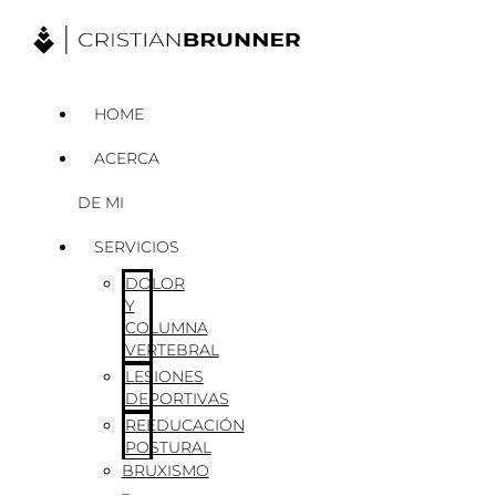
Ir
al
contenido
HOME
ACERCA
DE MI
SERVICIOS
DOLOR
Y
COLUMNA
VERTEBRAL
LESIONES
DEPORTIVAS
REEDUCACIÓN
POSTURAL
BRUXISMO
–