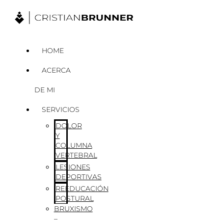
Ir
al
contenido
HOME
ACERCA
DE MI
SERVICIOS
DOLOR
Y
COLUMNA
VERTEBRAL
LESIONES
DEPORTIVAS
REEDUCACIÓN
POSTURAL
BRUXISMO
–