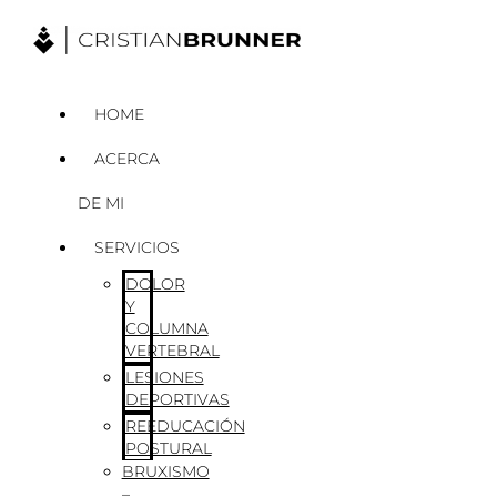
Ir
al
contenido
HOME
ACERCA
DE MI
SERVICIOS
DOLOR
Y
COLUMNA
VERTEBRAL
LESIONES
DEPORTIVAS
REEDUCACIÓN
POSTURAL
BRUXISMO
–