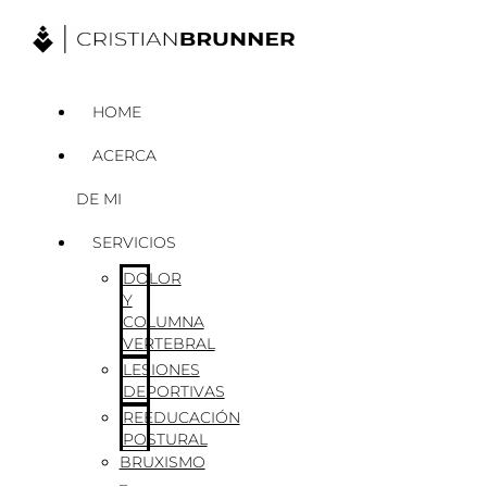
Ir
al
contenido
HOME
ACERCA
DE MI
SERVICIOS
DOLOR
Y
COLUMNA
VERTEBRAL
LESIONES
DEPORTIVAS
REEDUCACIÓN
POSTURAL
BRUXISMO
–