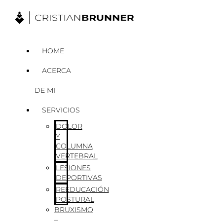
Ir
al
contenido
HOME
ACERCA
DE MI
SERVICIOS
DOLOR
Y
COLUMNA
VERTEBRAL
LESIONES
DEPORTIVAS
REEDUCACIÓN
POSTURAL
BRUXISMO
–