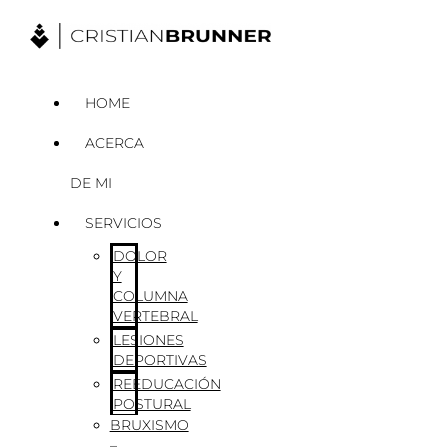
Ir
al
contenido
HOME
ACERCA
DE MI
SERVICIOS
DOLOR
Y
COLUMNA
VERTEBRAL
LESIONES
DEPORTIVAS
REEDUCACIÓN
POSTURAL
BRUXISMO
–