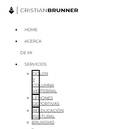
Ir
al
contenido
HOME
ACERCA
DE MI
SERVICIOS
DOLOR
Y
COLUMNA
VERTEBRAL
LESIONES
DEPORTIVAS
REEDUCACIÓN
POSTURAL
BRUXISMO
–