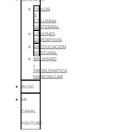
DOLOR
Y
COLUMNA
VERTEBRAL
LESIONES
DEPORTIVAS
REEDUCACIÓN
POSTURAL
BRUXISMO
–
PROBLEMÁTICA
MANDIBULAR
BLOG
MI
CANAL
YOUTUBE