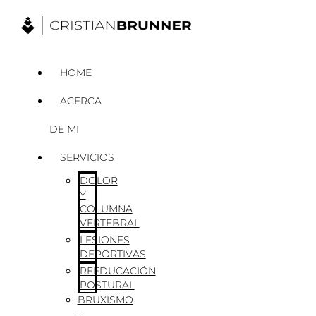
Ir
al
contenido
HOME
ACERCA
DE MI
SERVICIOS
DOLOR
Y
COLUMNA
VERTEBRAL
LESIONES
DEPORTIVAS
REEDUCACIÓN
POSTURAL
BRUXISMO
–