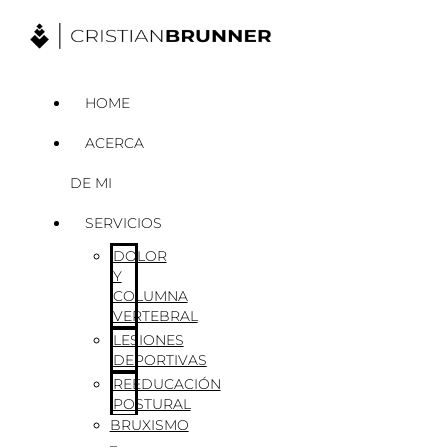
Ir
al
contenido
HOME
ACERCA
DE MI
SERVICIOS
DOLOR
Y
COLUMNA
VERTEBRAL
LESIONES
DEPORTIVAS
REEDUCACIÓN
POSTURAL
BRUXISMO
–