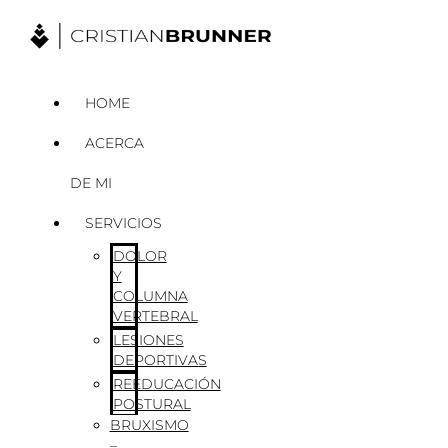
Ir
al
contenido
HOME
ACERCA
DE MI
SERVICIOS
DOLOR
Y
COLUMNA
VERTEBRAL
LESIONES
DEPORTIVAS
REEDUCACIÓN
POSTURAL
BRUXISMO
–