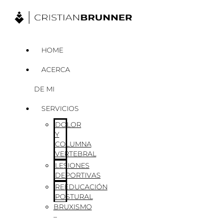
Ir
al
contenido
HOME
ACERCA
DE MI
SERVICIOS
DOLOR
Y
COLUMNA
VERTEBRAL
LESIONES
DEPORTIVAS
REEDUCACIÓN
POSTURAL
BRUXISMO
–