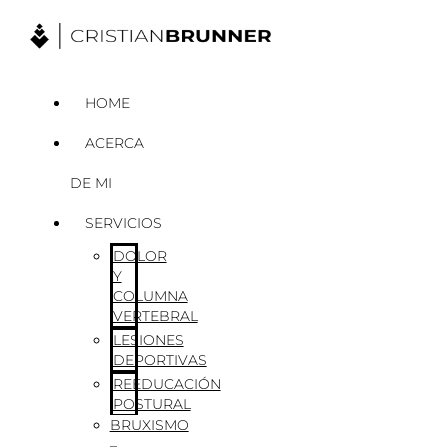
Ir
al
contenido
HOME
ACERCA
DE MI
SERVICIOS
DOLOR
Y
COLUMNA
VERTEBRAL
LESIONES
DEPORTIVAS
REEDUCACIÓN
POSTURAL
BRUXISMO
–