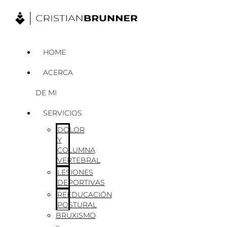
Ir
al
contenido
HOME
ACERCA
DE MI
SERVICIOS
DOLOR
Y
COLUMNA
VERTEBRAL
LESIONES
DEPORTIVAS
REEDUCACIÓN
POSTURAL
BRUXISMO
–