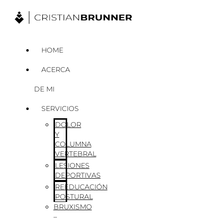
Ir
al
contenido
HOME
ACERCA
DE MI
SERVICIOS
DOLOR
Y
COLUMNA
VERTEBRAL
LESIONES
DEPORTIVAS
REEDUCACIÓN
POSTURAL
BRUXISMO
–