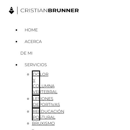
Ir
al
contenido
HOME
ACERCA
DE MI
SERVICIOS
DOLOR
Y
COLUMNA
VERTEBRAL
LESIONES
DEPORTIVAS
REEDUCACIÓN
POSTURAL
BRUXISMO
–